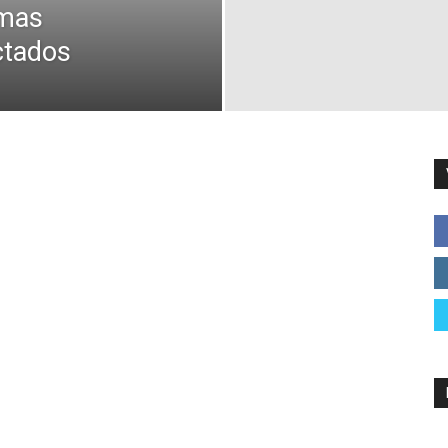
emas
ctados