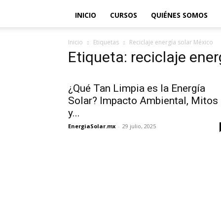
INICIO
CURSOS
QUIÉNES SOMOS
Inicio
Etiquetas
Reciclaje energía solar México
Etiqueta: reciclaje ene
¿Qué Tan Limpia es la Energía
Solar? Impacto Ambiental, Mitos
y...
EnergiaSolar.mx
-
29 julio, 2025