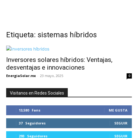
Etiqueta: sistemas híbridos
Inversores solares híbridos: Ventajas,
desventajas e innovaciones
EnergiaSolar.mx
-
23 mayo, 2025
0
Visitanos en Redes Sociales
13,580
Fans
ME GUSTA
37
Seguidores
SEGUIR
293
Seguidores
SEGUIR