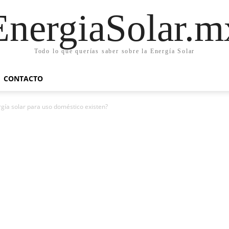
EnergiaSolar.m
Todo lo que querías saber sobre la Energía Solar
CONTACTO
gía solar para uso doméstico existen?