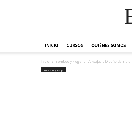
INICIO
CURSOS
QUIÉNES SOMOS
Inicio
Bombeo y riego
Ventajas y Diseño de Sist
Bombeo y riego