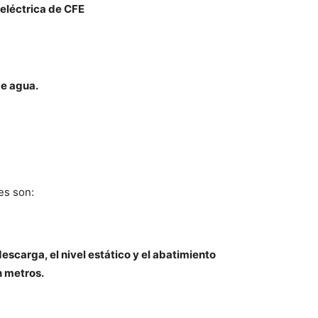
 eléctrica de CFE
de agua.
es son:
escarga, el nivel estático y el abatimiento
n metros.