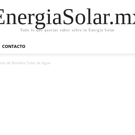
EnergiaSolar.m
Todo lo que querías saber sobre la Energía Solar
CONTACTO
emas de Bombeo Solar de Agua